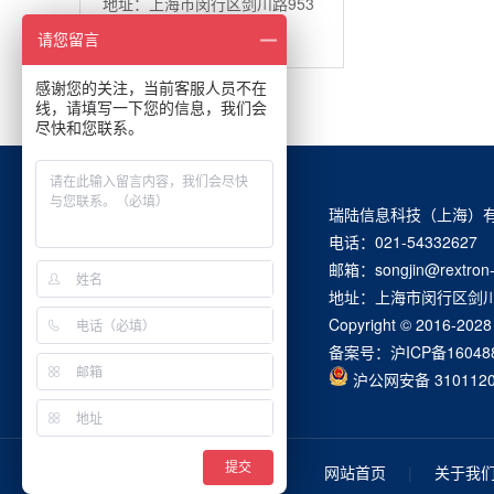
地址：上海市闵行区剑川路953
弄154号C栋302单元
请您留言
感谢您的关注，当前客服人员不在
线，请填写一下您的信息，我们会
尽快和您联系。
瑞陆信息科技（上海）
电话：021-54332627 
邮箱：songjin@rextron-
地址：上海市闵行区剑川路
Copyright © 201
备案号：
沪ICP备16048
沪公网安备 3101120
提交
网站首页
|
关于我