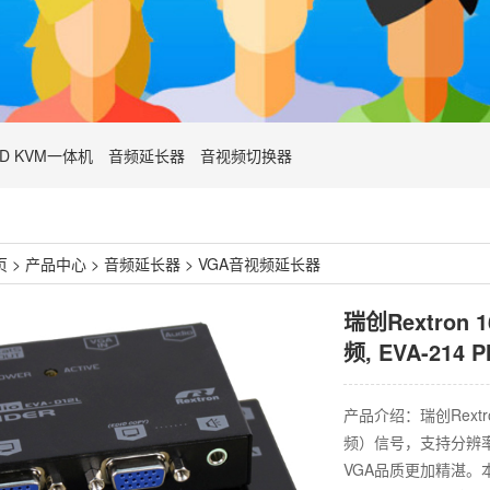
ED KVM一体机
音频延长器
音视频切换器
页
>
产品中心
>
音频延长器
>
VGA音视频延长器
瑞创Rextron 
频, EVA-214 P
产品介绍：瑞创Rext
频）信号，支持分辨率高达
VGA品质更加精湛。