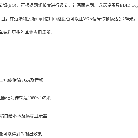
钮(EQ)，可根据网线长度进行调节，让画面达到。近端设备具EDID C
 并且，在近端和远端中间使用中继设备可以让VGA信号传输远达到250米
车站和更多的其他应用场所。
6 UTP电缆传输VGA及音频
像信号传输达1080p 165米
出端口给本地及远端显示器
功能可以得到的输出效果